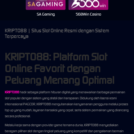
SA Gaming
568Win Casino
KRIPTO88 | Situs Slot Online Resmi dengan Sistem
Terpercaya
KRIPTO88: Platform Slot
Online Favorit dengan
Peluang Menang Optimal
KRIPTO88
hadir sebagai platform hiburan digital yang menawarkan berbagai permainan
slot populer dengan sistem yang stabil dan transparan. Didukung oleh lisensi resmi
internasional PAGCOR, KRIPTO88 mengutamakan kenyamanan pengguna melalui proses
top up yang mudah, layanan transaksi yang cepat, serta sistem permainan yang dirancang
secara profesional.
Melalui kerja sama dengan provider game ternama dunia, KRIPTO88 menyediakan
beragam pilihan slot dengan tingkat peluang yang kompetitif dan pengalaman bermain