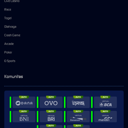
Live Casino
Race
Togel
Olahraga
Crash Game
Arcade
Poker
E-Sports
Komunitas