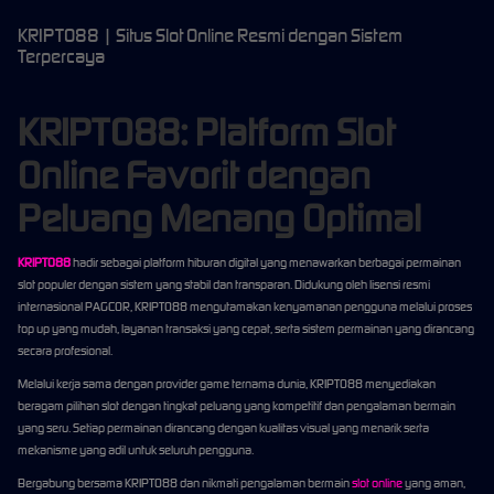
KRIPTO88 | Situs Slot Online Resmi dengan Sistem
Terpercaya
KRIPTO88: Platform Slot
Online Favorit dengan
Peluang Menang Optimal
KRIPTO88
hadir sebagai platform hiburan digital yang menawarkan berbagai permainan
slot populer dengan sistem yang stabil dan transparan. Didukung oleh lisensi resmi
internasional PAGCOR, KRIPTO88 mengutamakan kenyamanan pengguna melalui proses
top up yang mudah, layanan transaksi yang cepat, serta sistem permainan yang dirancang
secara profesional.
Melalui kerja sama dengan provider game ternama dunia, KRIPTO88 menyediakan
beragam pilihan slot dengan tingkat peluang yang kompetitif dan pengalaman bermain
yang seru. Setiap permainan dirancang dengan kualitas visual yang menarik serta
mekanisme yang adil untuk seluruh pengguna.
Bergabung bersama KRIPTO88 dan nikmati pengalaman bermain
slot online
yang aman,