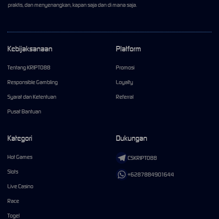
praktis, dan menyenangkan, kapan saja dan di mana saja.
Kebijaksanaan
Platform
Tentang KRIPTO88
Promosi
Responsible Gambling
Loyalty
Syarat dan Ketentuan
Referral
Pusat Bantuan
Kategori
Dukungan
Hot Games
CSKRIPTO88
Slots
+6287884901644
Live Casino
Race
Togel