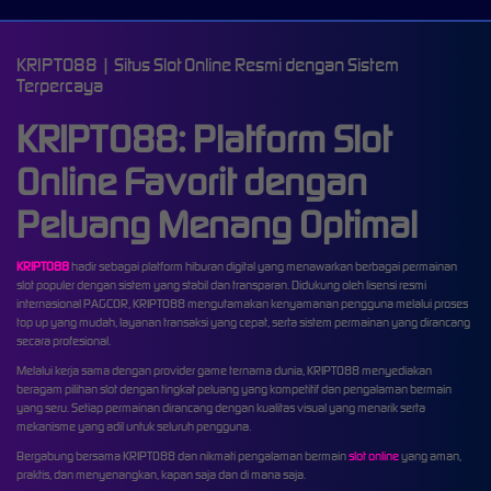
KRIPTO88 | Situs Slot Online Resmi dengan Sistem
Terpercaya
KRIPTO88: Platform Slot
Online Favorit dengan
Peluang Menang Optimal
KRIPTO88
hadir sebagai platform hiburan digital yang menawarkan berbagai permainan
slot populer dengan sistem yang stabil dan transparan. Didukung oleh lisensi resmi
internasional PAGCOR, KRIPTO88 mengutamakan kenyamanan pengguna melalui proses
top up yang mudah, layanan transaksi yang cepat, serta sistem permainan yang dirancang
secara profesional.
Melalui kerja sama dengan provider game ternama dunia, KRIPTO88 menyediakan
beragam pilihan slot dengan tingkat peluang yang kompetitif dan pengalaman bermain
yang seru. Setiap permainan dirancang dengan kualitas visual yang menarik serta
mekanisme yang adil untuk seluruh pengguna.
Bergabung bersama KRIPTO88 dan nikmati pengalaman bermain
slot online
yang aman,
praktis, dan menyenangkan, kapan saja dan di mana saja.