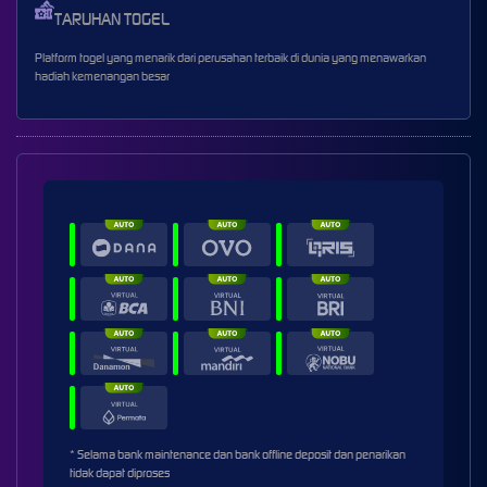
TARUHAN TOGEL
Platform togel yang menarik dari perusahan terbaik di dunia yang menawarkan
hadiah kemenangan besar
* Selama bank maintenance dan bank offline deposit dan penarikan
tidak dapat diproses