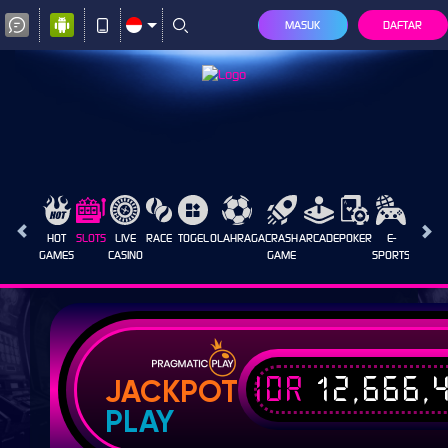
MASUK
DAFTAR
HOT
SLOTS
LIVE
RACE
TOGEL
OLAHRAGA
CRASH
ARCADE
POKER
E-
PROMO
GAMES
CASINO
GAME
SPORTS
IDR
12,666,
JACKPOT
PLAY