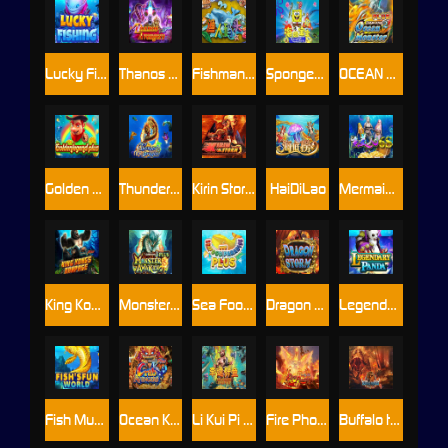
Lucky Fishing
Thanos Avengers
Fishman Wharf
Spongebob
OCEAN MONSTER 2
Golden Legend Plus
Thunder Dragon
Kirin Storm
HaiDiLao
Mermaids-6s
King Kong’s Rampage
Monster Awaken plus
Sea Food Paradise II Plus
Dragon Storm
Legendary Panda
Fish Music World
Ocean King 3
Li Kui Pi Yu
Fire Phoenix
Buffalo thunder