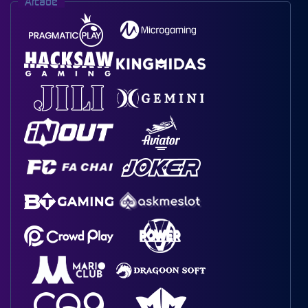
Arcade