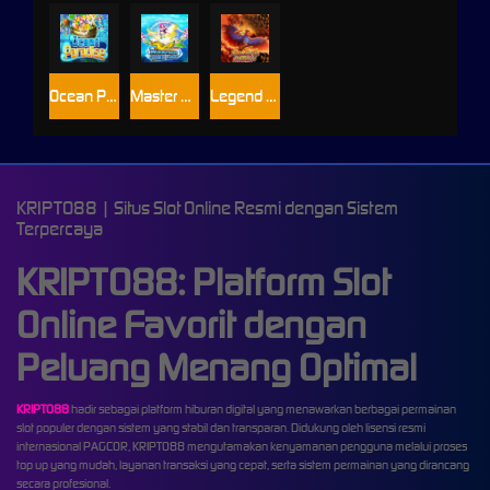
Ocean Paradise
Master Of The Deep
Legend of the phoenix
KRIPTO88 | Situs Slot Online Resmi dengan Sistem
Terpercaya
KRIPTO88: Platform Slot
Online Favorit dengan
Peluang Menang Optimal
KRIPTO88
hadir sebagai platform hiburan digital yang menawarkan berbagai permainan
slot populer dengan sistem yang stabil dan transparan. Didukung oleh lisensi resmi
internasional PAGCOR, KRIPTO88 mengutamakan kenyamanan pengguna melalui proses
top up yang mudah, layanan transaksi yang cepat, serta sistem permainan yang dirancang
secara profesional.