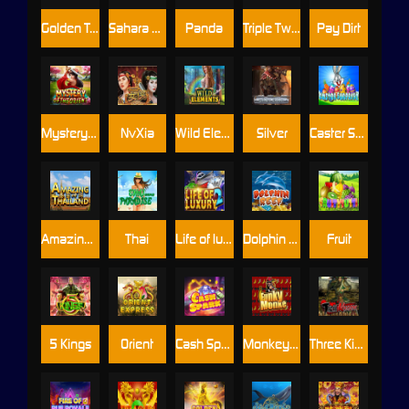
Golden Tour
Sahara Gold
Panda
Triple Twister
Pay Dirt
Mystery Of The Orient
NvXia
Wild Elements
Silver
Caster Surprise
Amazing Thailand
Thai
Life of luxury II
Dolphin Reef
Fruit
5 Kings
Orient
Cash Spark
Monkey Slots
Three Kingdoms