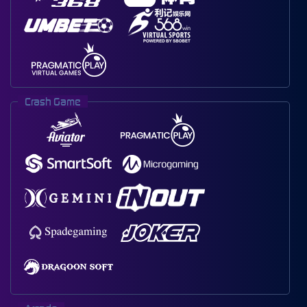
Crash Game