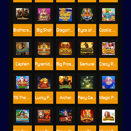
Brothers Kingdom
Big Shot
Dragon's Riches
Eyes of Fortune
Cookie Pop
Captain
Pyramid Adventure
Big Prosperity
Samurai
Crazy Restaurant
TIS The Season
Lucky Fortune
Archer
Fairy Garden
Magic Pearl