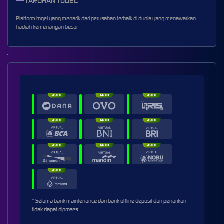
TARUHAN TOGEL
Platform togel yang menarik dari perusahan terbaik di dunia yang menawarkan
hadiah kemenangan besar
* Selama bank maintenance dan bank offline deposit dan penarikan
tidak dapat diproses