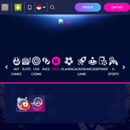
MASUK
DAFTAR
HOT
SLOTS
LIVE
RACE
TOGEL
OLAHRAGA
CRASH
ARCADE
POKER
E-
PROMO
GAMES
CASINO
GAME
SPORTS
i