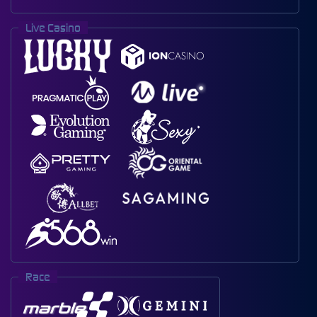
Live Casino
Race