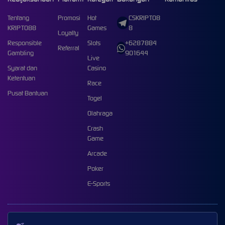
Tentang
Promosi
Hot
CSKRIPTO8
KRIPTO88
Games
8
Loyalty
Responsible
Slots
+6287884
Referral
Gambling
901644
Live
Syarat dan
Casino
Ketentuan
Race
Pusat Bantuan
Togel
Olahraga
Crash
Game
Arcade
Poker
E-Sports