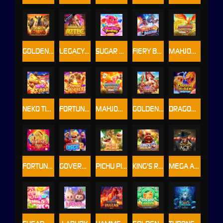
GOLDEN RHINO
LEGACY OF AZTEC
SUGAR FRENZY
FIERY BOXING
MAHJONG WAYS 3+
NEKO TITAN
FORTUNE HORSES
MAHJONG WAYS 3
GOLDEN ISLAND
DRAGON TIGER SHOWDOWN
FORTUNE TRIO
GOVERNMENT DISCO 2
PICHU PICHU
KING'S REALM
MEGA ACE