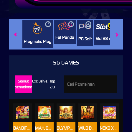
i
i
i
i
i
Facha
Fat Panda
Slot88 x PP
PG Soft
Pragmatic Play
5G GAMES
Semua
Exclusive
Top
permainan
20
BANDITO RETURNS
MAHJONG 5 DRAGONS
OLYMPUS APOLLO
WILD BOUNTY
NEKO X NEKO