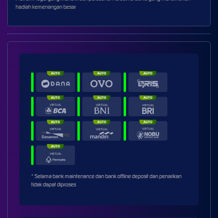
hadiah kemenangan besar
* Selama bank maintenance dan bank offline deposit dan penarikan
tidak dapat diproses