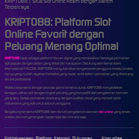
KRIPTO88 | Situs Slot Online Resmi dengan Sistem
Terpercaya
KRIPTO88: Platform Slot
Online Favorit dengan
Peluang Menang Optimal
KRIPTO88
hadir sebagai platform hiburan digital yang menawarkan berbagai permainan
slot populer dengan sistem yang stabil dan transparan. Didukung oleh lisensi resmi
internasional PAGCOR, KRIPTO88 mengutamakan kenyamanan pengguna melalui proses
top up yang mudah, layanan transaksi yang cepat, serta sistem permainan yang dirancang
secara profesional.
Melalui kerja sama dengan provider game ternama dunia, KRIPTO88 menyediakan
beragam pilihan slot dengan tingkat peluang yang kompetitif dan pengalaman bermain
yang seru. Setiap permainan dirancang dengan kualitas visual yang menarik serta
mekanisme yang adil untuk seluruh pengguna.
Bergabung bersama KRIPTO88 dan nikmati pengalaman bermain
slot online
yang aman,
praktis, dan menyenangkan, kapan saja dan di mana saja.
Kebijaksanaan
Platform
Kategori
Dukungan
Komunitas