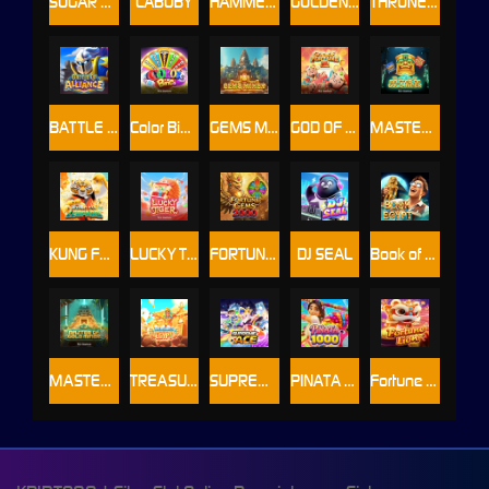
SUGAR HIGH5
LABUBY
HAMMER OF VULCAN
GOLDEN LEGEND
THRONE OF POSEIDON
BATTLE OF ALLIANCE
Color Bingo
GEMS MINER
GOD OF FORTUNE 2
MASTER OF GOLD MINER 2
KUNG FU LEOPARD
LUCKY TIGER
FORTUNE GEMS 2000
DJ SEAL
Book of Egypt
MASTER OF GOLD MINER
TREASURES OF EGYPT
SUPREME ACE
PINATA 1000
Fortune Lion