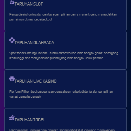
TARUHAN SLOT
Penyedia slot online dengan beragam pilihan game menarik yang memudahkan
pemain untuk mencapai jackpot
TARUHAN OLAHRAGA
Sportsbook Gaming Platform Terbaik menawarkan lebih banyak game, odds yang
lebih tinggi, dan menyediakan pilihan yang lebih banyak untuk pemain.
TARUHAN LIVE KASINO
Platform Pilihan bagi perusahaan-perusahaan terbaik di dunia, dengan pilihan
variasi game terbanyak
TARUHAN TOGEL
Platform togel yang menarik dari perusahan terbaik di dunia yang menawarkan