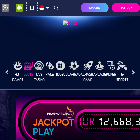
MASUK
DAFTAR
HOT
SLOTS
LIVE
RACE
TOGEL
OLAHRAGA
CRASH
ARCADE
POKER
E-
PROMO
GAMES
CASINO
GAME
SPORTS
IDR
12,668,
JACKPOT
PLAY