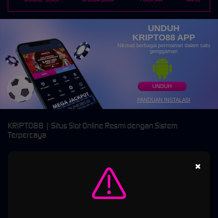
UNDUH
KRIPTO88 APP
Nikmati berbagai permainan dalam satu
genggaman
UNDUH
PANDUAN INSTALASI
KRIPTO88 | Situs Slot Online Resmi dengan Sistem
Terpercaya
KRIPTO88: Platform Slot
×
Online Favorit dengan
Peluang Menang Optimal