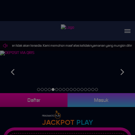
 permainan tidak akan tersedia. Kami memohon maaf atas ketidaknyamanan yang mungkin ditimbul
Daftar
Masuk
JACKPOT
PLAY