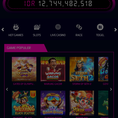
IDR
12,744,402,111
HOT GAMES
SLOTS
LIVE CASINO
RACE
TOGEL
OL
GAME POPULER
GATES OF OLYMPUS POP
WARUNG GACOR
STORM OF SETH 2
GOYANG GAI
WUKONG - BLACK SCATTER
DJ BOOM BOOM
POKER WIN
MAHJONG WAYS